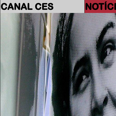
CANAL CES
NOTÍC