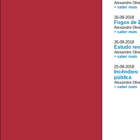
Alexandre Oliv
> saber mais
26-09-2018 
Fogos de 
Alexandre Oliv
> saber mais
26-09-201
Estudo rev
Alexandre Oliv
> saber mais
25-09-2018 V
Incêndios:
pública
Alexandre Oliv
> saber mais