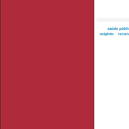
saúde públi
oxigénio
recurs