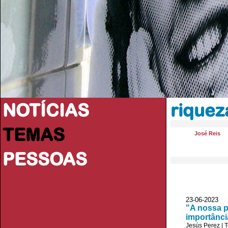
NOTÍCIAS
riquez
TEMAS
José Reis
PESSOAS
23-06-2023
"A nossa p
importânci
Jesús Perez
|
T