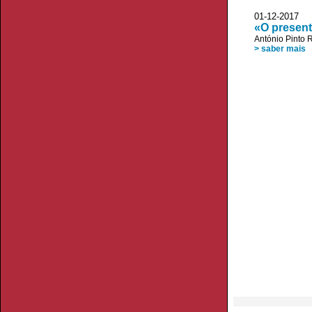
01-12-2017
«O present
António Pinto R
> saber mais