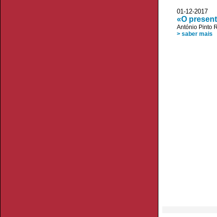
01-12-2017
«O present
António Pinto R
> saber mais