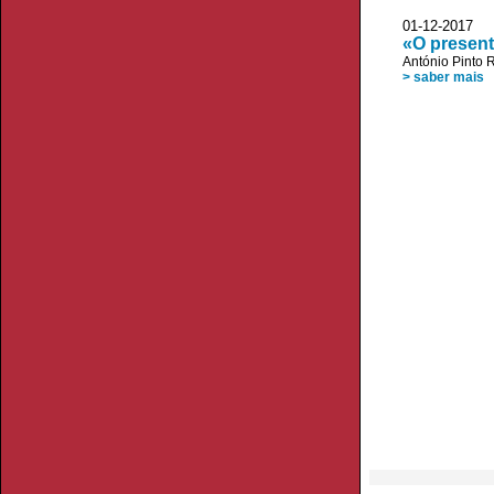
01-12-2017
«O present
António Pinto R
> saber mais