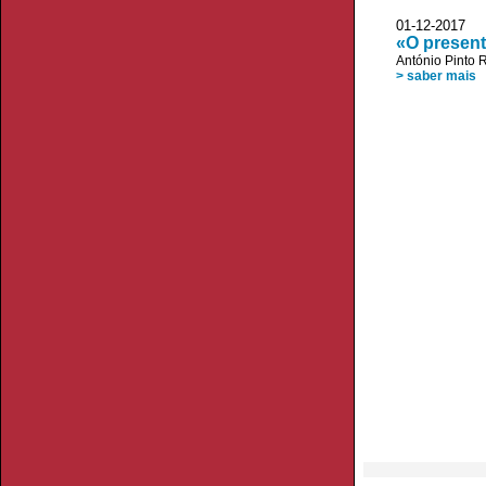
01-12-2017
«O present
António Pinto R
> saber mais