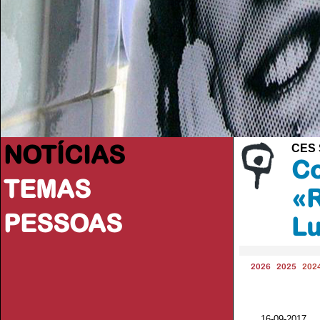
NOTÍCIAS
CES 
Co
TEMAS
«R
PESSOAS
Lu
2026
2025
202
16-09-2017