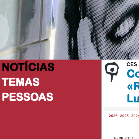
NOTÍCIAS
CES 
Co
TEMAS
«R
PESSOAS
Lu
2026
2025
202
16-09-2017