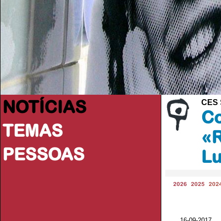
NOTÍCIAS
CES 
Co
TEMAS
«R
PESSOAS
Lu
2026
2025
202
16-09-2017