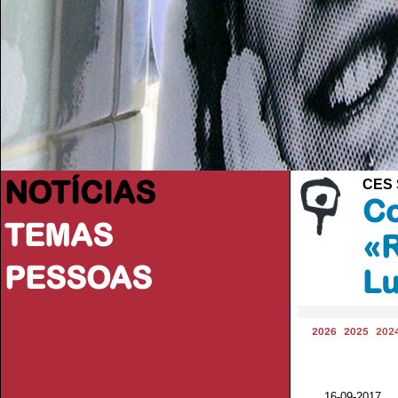
NOTÍCIAS
CES 
Co
TEMAS
«R
PESSOAS
Lu
2026
2025
202
16-09-2017