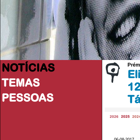
NOTÍCIAS
Prém
El
TEMAS
12
PESSOAS
Tá
2026
2025
202
06-08-2017 