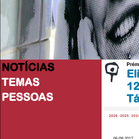
NOTÍCIAS
Prém
El
TEMAS
12
PESSOAS
Tá
2026
2025
202
06-08-2017 