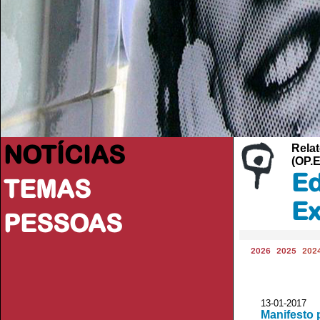
NOTÍCIAS
Relat
(OP.
Ed
TEMAS
Ex
PESSOAS
2026
2025
202
13-01-2017
Manifesto 