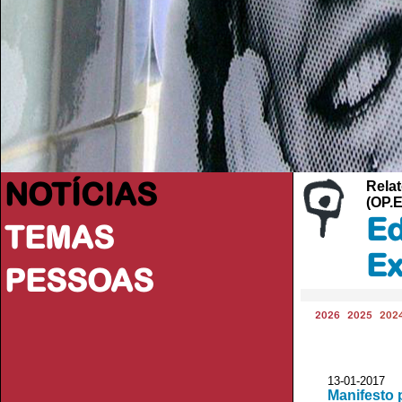
NOTÍCIAS
Relat
(OP.
Ed
TEMAS
Ex
PESSOAS
2026
2025
202
13-01-2017
Manifesto 