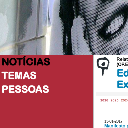
NOTÍCIAS
Relat
(OP.
Ed
TEMAS
Ex
PESSOAS
2026
2025
202
13-01-2017
Manifesto 