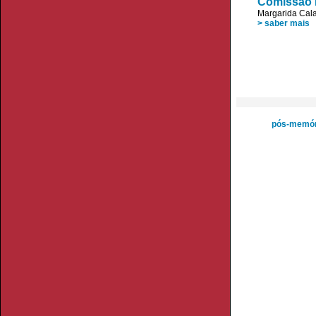
Comissão E
Margarida Cala
> saber mais
pós-memór