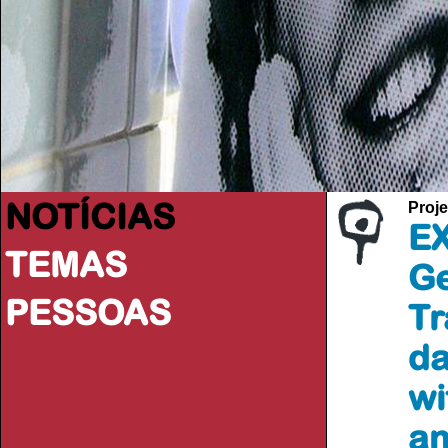
NOTÍCIAS
Proje
EX
TEMAS
Ge
PESSOAS
Tr
da
wi
a