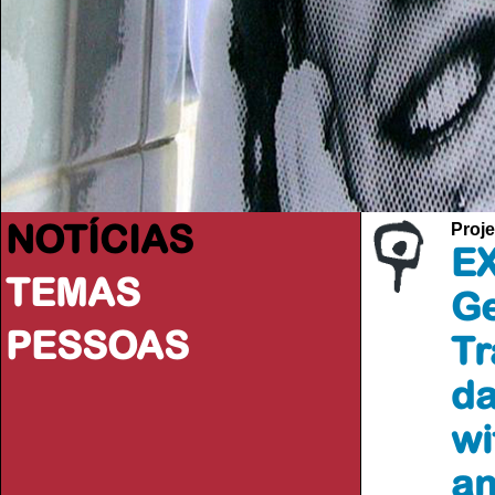
NOTÍCIAS
Proje
EX
TEMAS
Ge
PESSOAS
Tr
da
wi
a