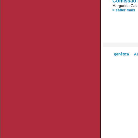
Comissão E
Margarida Cala
> saber mais
genética
A