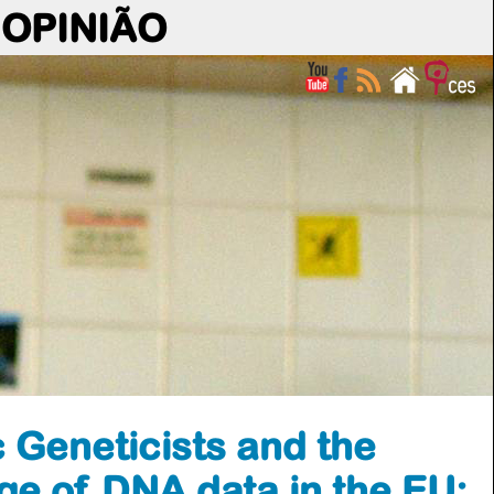
OPINIÃO
Geneticists and the
ge of DNA data in the EU: