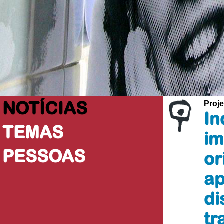
NOTÍCIAS
Proje
In
TEMAS
im
PESSOAS
or
ap
di
tr