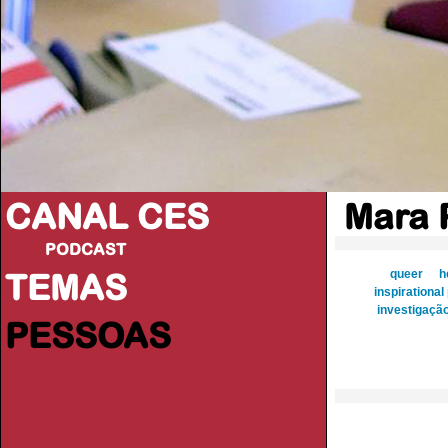
CANAL CES
Mara P
PODCAST
TEMAS
queer
h
inspirational
investigação
PESSOAS