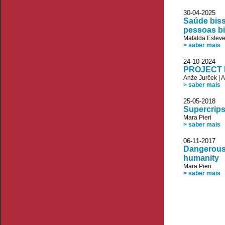
30-04-20
Saúde biss
pessoas b
Mafalda Estev
> saber mais
24-10-20
PROJECT R
Anže Jurček
|
A
> saber mais
25-05-20
Supercrips:
Mara Pieri
> saber mais
06-11-20
Dangerous 
humanity
Mara Pieri
> saber mais