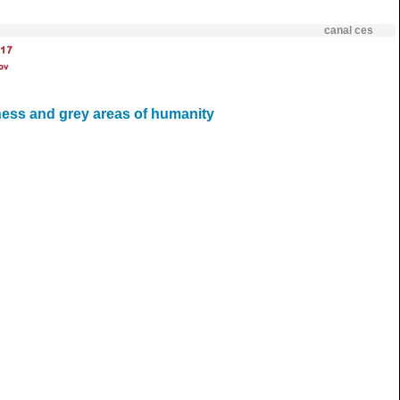
canal ces
17
ov
ness and grey areas of humanity