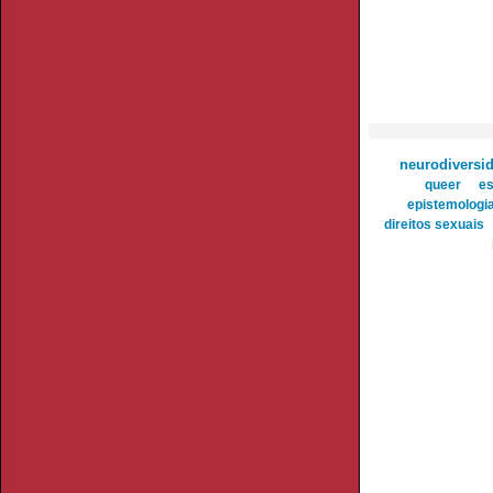
neurodiversi
queer
es
epistemologia
direitos sexuais