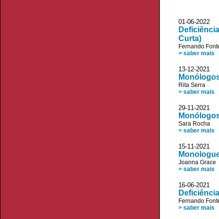
01-06-20
Deficiênci
Curta)
Fernando Font
> saber mais
13-12-20
Monólogos 
Rita Serra
> saber mais
29-11-20
Monólogos 
Sara Rocha
> saber mais
15-11-20
Monologues
Joanna Grace
> saber mais
16-06-20
Deficiênci
Fernando Font
> saber mais