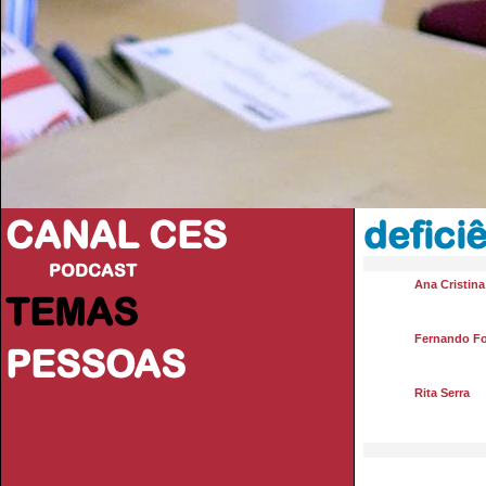
CANAL CES
defici
PODCAST
Ana Cristin
TEMAS
Fernando F
PESSOAS
Rita Serra