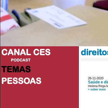
CANAL CES
direit
PODCAST
TEMAS
PESSOAS
26-11-20
Saúde e di
Helena Rega 
> saber mais