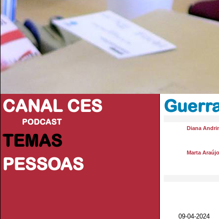
CANAL CES
Guerra
PODCAST
Diana Andri
TEMAS
Marta Araúj
PESSOAS
09-04-20