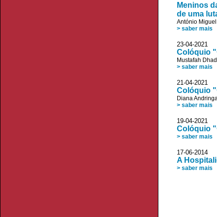
Meninos da
de uma lut
António Migue
> saber mais
23-04-20
Colóquio "
Mustafah Dha
> saber mais
21-04-20
Colóquio "
Diana Andring
> saber mais
19-04-20
Colóquio "
> saber mais
17-06-20
A Hospital
> saber mais