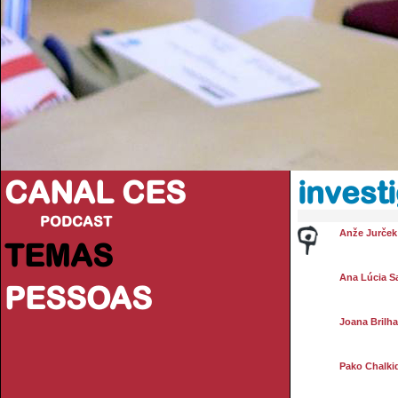
CANAL CES
invest
PODCAST
Anže Jurček
TEMAS
Ana Lúcia S
PESSOAS
Joana Brilh
Pako Chalki