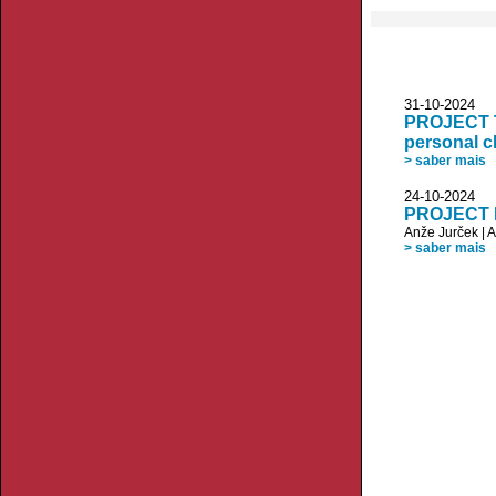
31-10-20
PROJECT T
personal c
> saber mais
24-10-20
PROJECT R
Anže Jurček
|
A
> saber mais