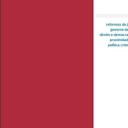
reformas da j
governo da
direito e democr
proximidade
política cri