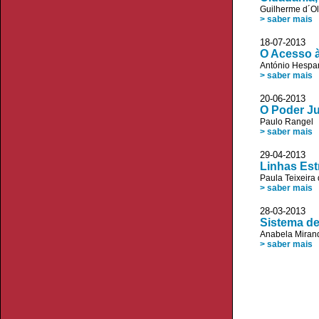
Guilherme d´Ol
> saber mais
18-07-20
O Acesso à
António Hespa
> saber mais
20-06-20
O Poder Ju
Paulo Rangel
> saber mais
29-04-20
Linhas Est
Paula Teixeira
> saber mais
28-03-20
Sistema de 
Anabela Miran
> saber mais