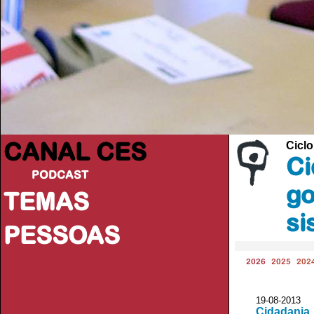
CANAL CES
Ciclo
Ci
PODCAST
go
TEMAS
si
PESSOAS
2026
2025
202
19-08-20
Cidadania,