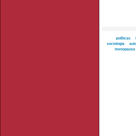
políticas
sociologia
aut
menopausa