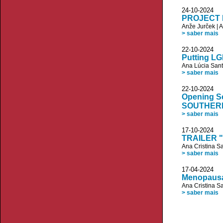
24-10-20
PROJECT R
Anže Jurček
|
A
> saber mais
22-10-20
Putting LG
Ana Lúcia San
> saber mais
22-10-20
Opening Se
SOUTHER
> saber mais
17-10-20
TRAILER "O
Ana Cristina S
> saber mais
17-04-20
Menopausa 
Ana Cristina S
> saber mais