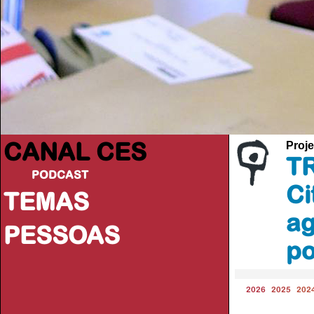
CANAL CES
Proje
TR
PODCAST
Ci
TEMAS
ag
PESSOAS
po
2026
2025
202