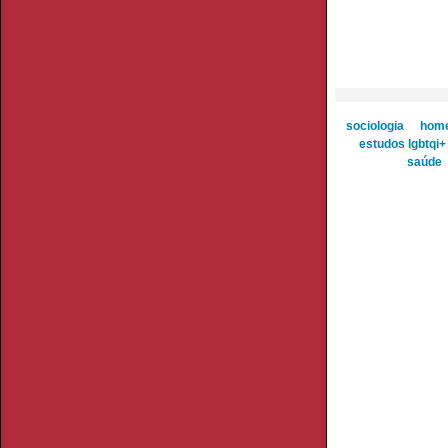
sociologia
hom
estudos lgbtqi+
saúde