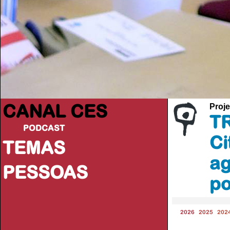
CANAL CES
Proje
TR
PODCAST
Ci
TEMAS
ag
PESSOAS
po
2026
2025
202