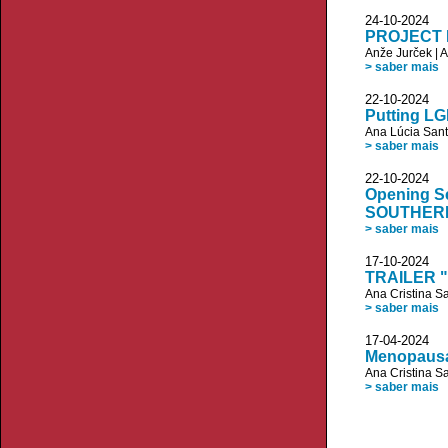
24-10-20
PROJECT R
Anže Jurček
|
A
> saber mais
22-10-20
Putting LG
Ana Lúcia San
> saber mais
22-10-20
Opening Se
SOUTHER
> saber mais
17-10-20
TRAILER "O
Ana Cristina S
> saber mais
17-04-20
Menopausa 
Ana Cristina S
> saber mais