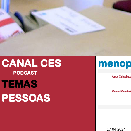
CANAL CES
menop
PODCAST
Ana Cristin
TEMAS
Rosa Montei
PESSOAS
17-04-20