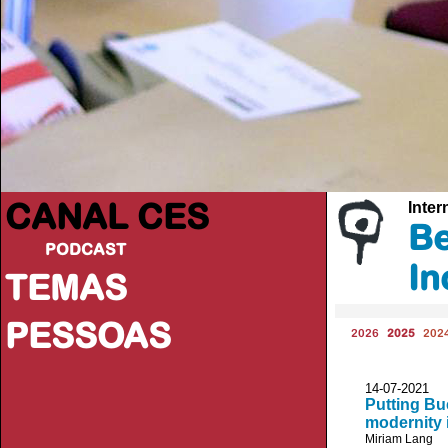
CANAL CES
Inter
Be
PODCAST
In
TEMAS
PESSOAS
2026
2025
202
14-07-20
Putting Bue
modernity 
Miriam Lang