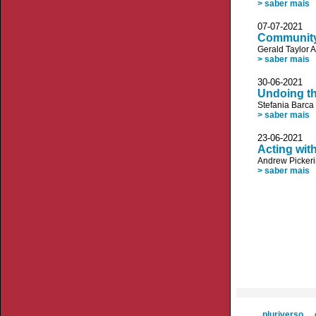
> saber mais
07-07-20
Community 
Gerald Taylor 
> saber mais
30-06-20
Undoing t
Stefania Barca
> saber mais
23-06-20
Acting wit
Andrew Picker
> saber mais
pluriverso