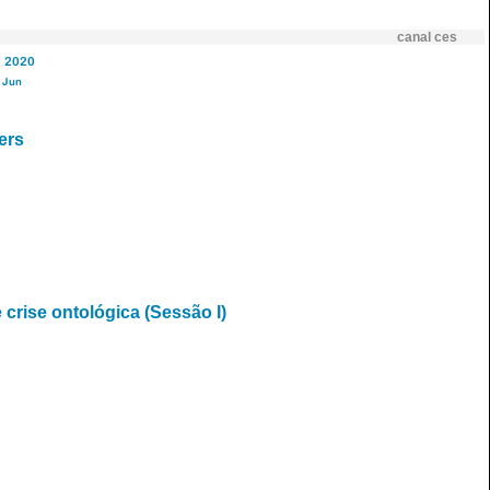
canal ces
2020
Jun
ers
 crise ontológica (Sessão I)