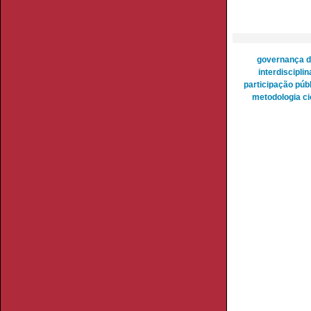
governança da
interdiscipli
participação púb
metodologia cie