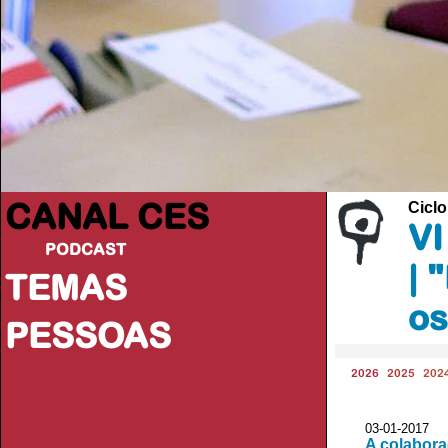
CANAL CES
Ciclo
VI
PODCAST
| 
TEMAS
os
PESSOAS
2026
2025
202
03-01-20
A colabora