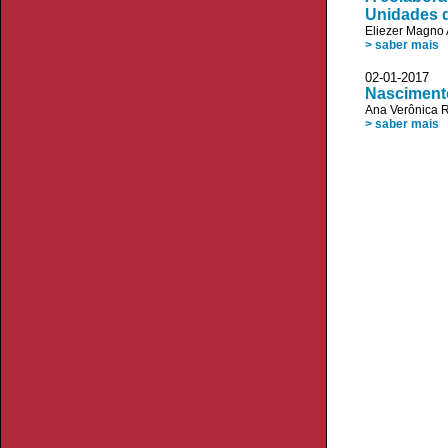
Unidades d
Eliezer Magno 
> saber mais
02-01-20
Nascimento
Ana Verônica R
> saber mais