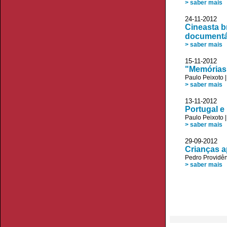
> saber mais
24-11-2012
Cineasta b
documentá
> saber mais
15-11-2012 J
"Memórias
Paulo Peixoto
> saber mais
13-11-2012 
Portugal e 
Paulo Peixoto
> saber mais
29-09-2012 
Crianças a
Pedro Providê
> saber mais