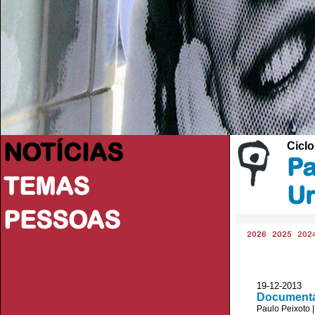
NOTÍCIAS
Cicl
Pa
TEMAS
U
PESSOAS
2026
2025
202
19-12-2013 V
Documentá
Paulo Peixoto