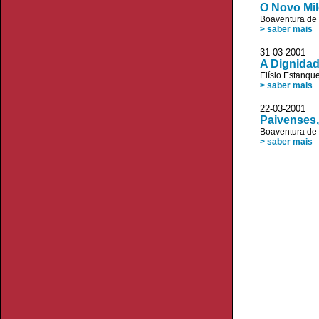
O Novo Mil
Boaventura de
> saber mais
31-03-2001 «V
A Dignidad
Elísio Estanqu
> saber mais
22-03-2001
Paivenses,
Boaventura de
> saber mais