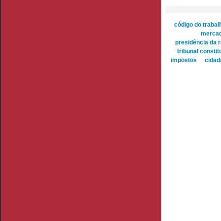
código do trabal
merca
presidência da r
tribunal constit
impostos
cidad