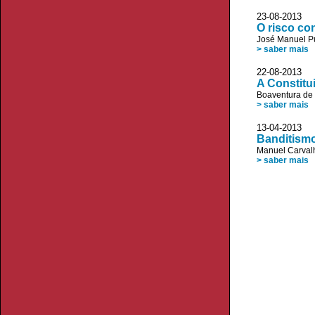
23-08-2013 D
O risco con
José Manuel P
> saber mais
22-08-2013
A Constitu
Boaventura de
> saber mais
13-04-2013 
Banditismo
Manuel Carvalh
> saber mais