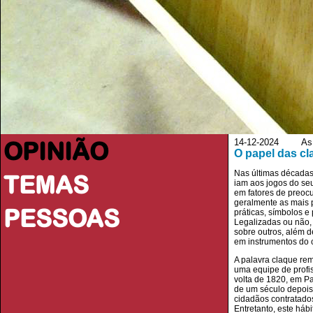
OPINIÃO
14-12-2024 As 
O papel das cla
Nas últimas décadas
TEMAS
iam aos jogos do seu
em fatores de preoc
geralmente as mais 
PESSOAS
práticas, símbolos e
Legalizadas ou não, 
sobre outros, além 
em instrumentos do 
A palavra claque rem
uma equipe de profis
volta de 1820, em Pa
de um século depois
cidadãos contratados
Entretanto, este háb