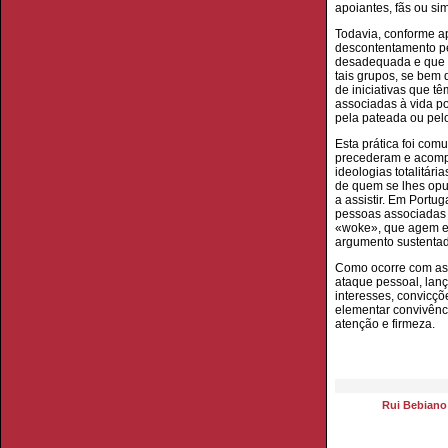
apoiantes, fãs ou si
Todavia, conforme a
descontentamento pe
desadequada e que s
tais grupos, se bem 
de iniciativas que tê
associadas à vida po
pela pateada ou pelo
Esta prática foi co
precederam e acompa
ideologias totalitár
de quem se lhes opu
a assistir. Em Portu
pessoas associadas 
«woke», que agem em
argumento sustentad
Como ocorre com as p
ataque pessoal, la
interesses, convicçõ
elementar convivênc
atenção e firmeza.
Rui Bebiano