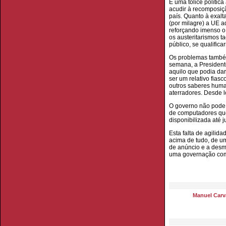
É uma tolice polític
acudir à recomposiçã
país. Quanto à exal
(por milagre) a UE a
reforçando imenso o
os austeritarismos t
público, se qualific
Os problemas também
semana, a President
aquilo que podia dar
ser um relativo fias
outros saberes humano
aterradores. Desde l
O governo não pode 
de computadores que,
disponibilizada até j
Esta falta de agilid
acima de tudo, de um
de anúncio e a desme
uma governação com é
Manuel Carva