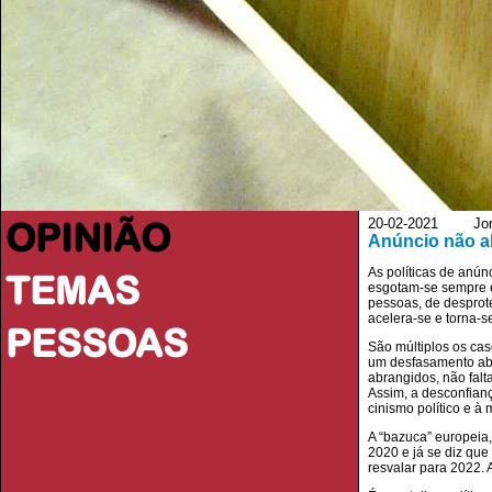
OPINIÃO
20-02-2021 Jorna
Anúncio não al
As políticas de anú
TEMAS
esgotam-se sempre e
pessoas, de desprot
acelera-se e torna-s
PESSOAS
São múltiplos os cas
um desfasamento abi
abrangidos, não fal
Assim, a desconfian
cinismo político e à
A “bazuca” europeia,
2020 e já se diz que
resvalar para 2022. 