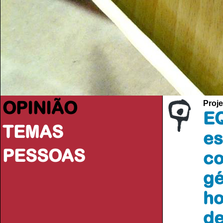
OPINIÃO
Proje
EQ
TEMAS
es
PESSOAS
co
gé
ho
de