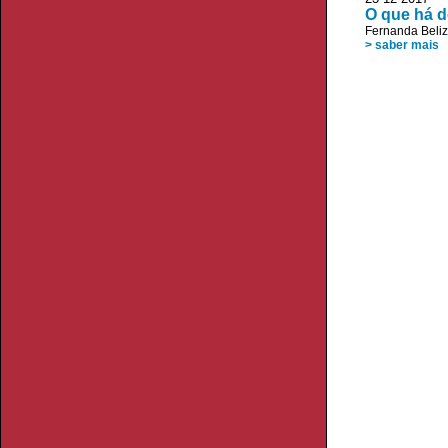
O que há 
Fernanda Beliz
> saber mais