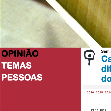
OPINIÃO
Semi
Ca
TEMAS
di
PESSOAS
d
2026
2025
202
23-12-2017 