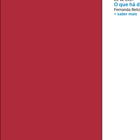
O que há 
Fernanda Beliz
> saber mais