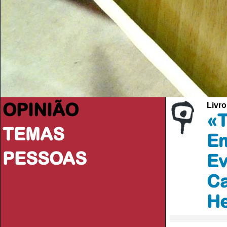
OPINIÃO
Livro
«T
TEMAS
Em
PESSOAS
Ev
Ca
He