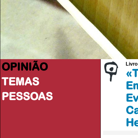
OPINIÃO
Livro
«T
TEMAS
Em
PESSOAS
Ev
Ca
He