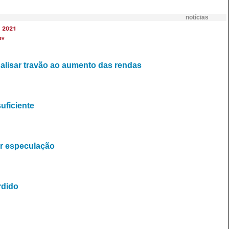
notícias
2021
ev
analisar travão ao aumento das rendas
uficiente
r especulação
rdido