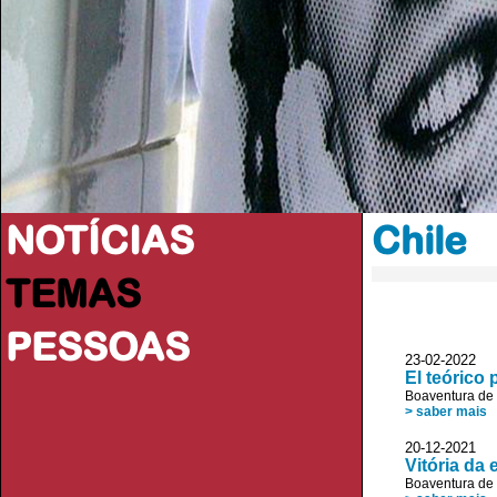
NOTÍCIAS
Chile
TEMAS
PESSOAS
23-02-2022 
El teórico
Boaventura de
> saber mais
20-12-2021
Vitória da
Boaventura de