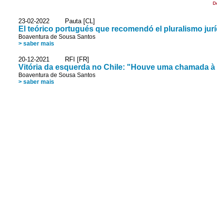
D
23-02-2022 Pauta [CL]
El teórico portugués que recomendó el pluralismo jur
Boaventura de Sousa Santos
> saber mais
20-12-2021 RFI [FR]
Vitória da esquerda no Chile: "Houve uma chamada à
Boaventura de Sousa Santos
> saber mais