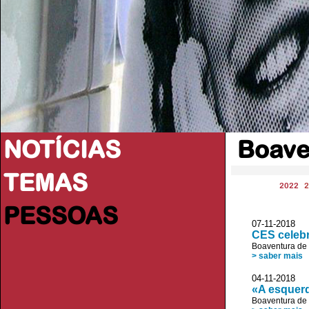
NOTÍCIAS
Boave
TEMAS
2022
2
PESSOAS
07-11-2018 
CES celeb
Boaventura de
> saber mais
04-11-2018 
«A esquer
Boaventura de