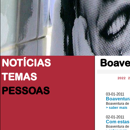
NOTÍCIAS
Boave
TEMAS
2022
2
PESSOAS
03-01-2011 D
Boaventura
Boaventura de
> saber mais
02-01-2011 D
Com estas 
Boaventura de