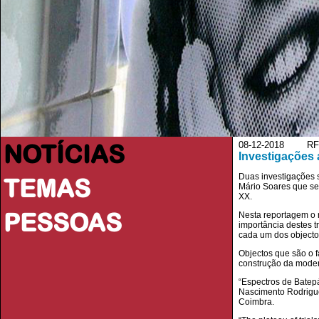
NOTÍCIAS
08-12-2018 RF
Investigações
Duas investigações 
TEMAS
Mário Soares que se 
XX.
PESSOAS
Nesta reportagem o n
importância destes t
cada um dos objecto
Objectos que são o 
construção da moder
“Espectros de Batepá
Nascimento Rodrigue
Coimbra.