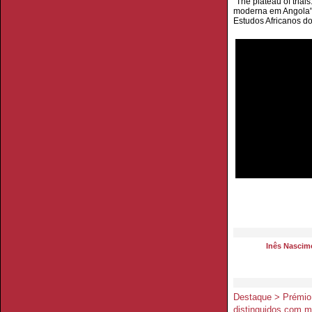
“The plateau of trial
moderna em Angola",
Estudos Africanos d
Inês Nascim
Destaque > Prémio
distinguidos com 